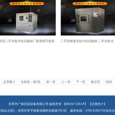
东莞二手冷热冲击试验箱厂家直销可批发
二手高精度冷热冲击试验箱 二
总页数 6
当前是：第6页
第一页
上一页
下一页
最后页
转到
东莞市广林仪器设备有限公司
版权所有 【
BMAP
GMAP
】
【百度统计】
地址(总部)：东莞市常平镇黄泥塘村杰新路5号1区 服务热线：0769-81805758/吴先生