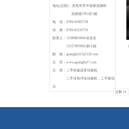
地址(总部)：东莞市常平镇黄泥塘村
杰新路5号1区1楼
电 话：0769-81805758
传 真：0769-82210716
联系人：13580863064/吴先生
13527995982/易小姐
邮 箱：guanglin321@126.com
主 页：www.guanglin17.com
主 营：二手快速温变试验机
二手冷热冲击试验机，二手振动
台
总数 51