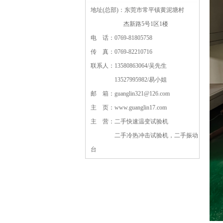
地址(总部)：东莞市常平镇黄泥塘村
杰新路5号1区1楼
电 话：0769-81805758
传 真：0769-82210716
联系人：13580863064/吴先生
13527995982/易小姐
邮 箱：guanglin321@126.com
主 页：www.guanglin17.com
主 营：二手快速温变试验机
二手冷热冲击试验机，二手振动
台