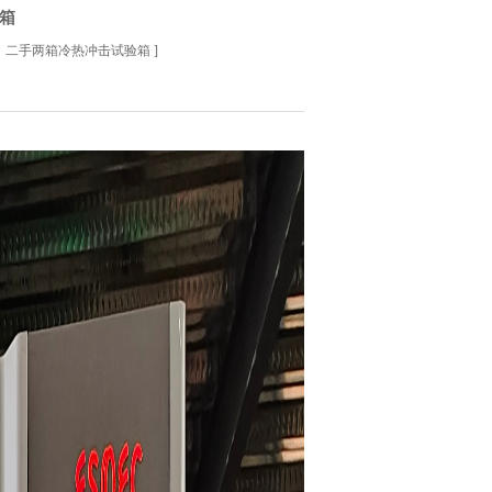
箱
：
二手两箱冷热冲击试验箱
]